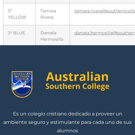
3°
Tamara
tamara.rivera@southerncolle
YELLOW
Rivera
3° BLUE
Daniela
daniela.hermosilla@southern
Hermosilla
4°YELLOW
Leyla Farzo
leyla.farzo@southerncollege.
4° BLUE
Marcela
marcela.vivallo@southerncol
Vivallo
5°
Luis Molina
luis.molina@southerncollege
YELLOW
Es un colegio cristiano dedicado a proveer un
5° BLUE
Camila
camila.munoz@southerncoll
Muñoz
ambiente seguro y estimulante para cada uno de sus
alumnos