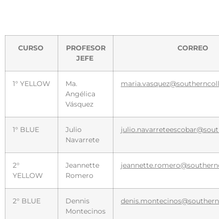
CURSO
PROFESOR
CORREO
JEFE
1° YELLOW
Ma.
maria.vasquez@southerncoll
Angélica
Vásquez
1° BLUE
Julio
julio.navarreteescobar@sout
Navarrete
2°
Jeannette
jeannette.romero@southernc
YELLOW
Romero
2° BLUE
Dennis
denis.montecinos@southernc
Montecinos