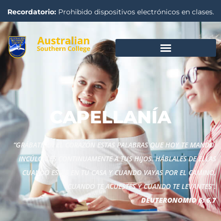
Recordatorio:
Prohibido dispositivos electrónicos en clases.
CAPELLANÍA
“GRÁBATE EN EL CORAZÓN ESTAS PALABRAS QUE HOY TE MANDO.
INCÚLCALES CONTINUAMENTE A TUS HIJOS. HÁBLALES DE ELLAS
CUANDO ESTÉS EN TU CASA Y CUANDO VAYAS POR EL CAMINO,
CUANDO TE ACUESTES Y CUANDO TE LEVANTES”.
DEUTERONOMIO 6: 6,7