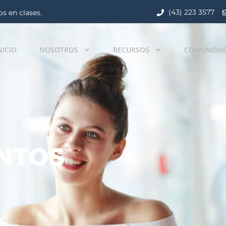
(43) 223 3577
s en clases.
NICIO
NOSOTROS
RECURSOS
COMUNIDA
NTOS