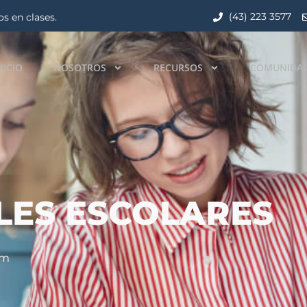
(43) 223 3577
s en clases.
NICIO
NOSOTROS
RECURSOS
COMUNIDA
ILES ESCOLARES
pm