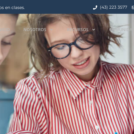
(43) 223 3577
s en clases.
NICIO
NOSOTROS
RECURSOS
COMUNIDA