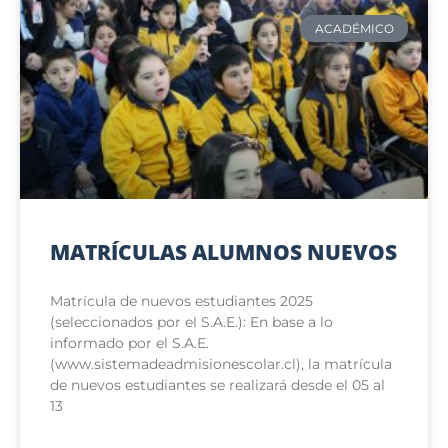
ACADÉMICO
MATRÍCULAS ALUMNOS NUEVOS
Matrícula de nuevos estudiantes 2025
(seleccionados por el S.A.E.): En base a lo
informado por el S.A.E.
(www.sistemadeadmisionescolar.cl), la matrícula
de nuevos estudiantes se realizará desde el 05 al
13